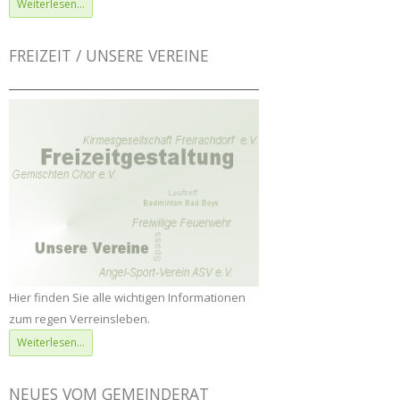
Weiterlesen...
Konzept
CoronaBeLVo
FREIZEIT / UNSERE VEREINE
Hier finden Sie alle wichtigen Informationen
zum regen Verreinsleben.
Weiterlesen...
NEUES VOM GEMEINDERAT